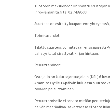
Tuotteen maksuehdot on sovittu edustajan ka
info@amanita.fi tai 02 7489500
Suurteos on esitelty kaupanteon yhteydessä, k
Toimitusehdot:
Tilattu suurteos toimitetaan ensisijaisesti P
Lähetyskulut sisältyvät kirjan hintaan.
Peruuttaminen:
Ostajalla on kuluttajansuojalain (KSL) 6 lu
Amanita Oy:lle 14 päivän kuluessa suurteo
tavaran palauttaminen.
Peruuttamiselle ei tarvita mitään perusteluja t
päivän määräaikaa laskettaessa ei oteta lukuu