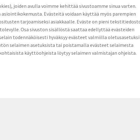
kies), joiden avulla voimme kehittää sivustoamme sinua varten.
a asiointikokemusta. Evästeitä voidaan käyttää myös parempien
itusten tarjoamiseksi asiakkaalle. Eväste on pieni tekstitiedost
tolevylle. Osa sivuston sisällöstä saattaa edellyttää evästeiden
lain todennäköisesti hyväksyy evästeet valmiilla oletusasetuksil
ytön selaimen asetuksista tai poistamalla evästeet selaimesta
kohtaisista käyttöohjeista löytyy selaimen valmistajan ohjeista.