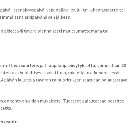
äivä, itsenäisyyspäivä, vapunpäivä, joulu- tai juhannusaatto tai
ensimmäisenä arkipäivänä sen jälkeen.
 on pidettävä tavara olennaisesti muuttumattomana tai
utettava suurteos ja tilaajalahja viivytyksettä, viimeistään 28
lautettava huolellisesti pakattuna, mielellään alkuperäisessä
4 päivän kuluttua tavaran tai suorituksen saatuaan palautettava,
s on tehty ohjeiden mukaisesti. Tuotteet palautetaan postitse
itetta.
n osoite: