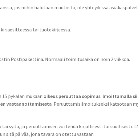
nssa, jos niihin halutaan muutosta, ole yhteydessä asiakaspalve
irjaesitteessä tai tuotekirjeessä.
ostin Postipakettina. Normaali toimitusaika on noin 2 viikkoa.
vun 15 pykälän mukaan
oikeus
peruuttaa sopimus ilmoittamalla sii
ksen vastaanottamisesta
. Peruuttamisilmoitukseksi katsotaan m
ai syitä, ja peruuttamisen voi tehdä kirjallisesti tai suullisesti. 1
n sitä päivää, jona tavara on otettu vastaan.