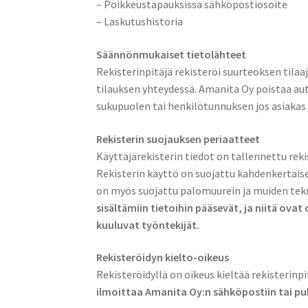
– Poikkeustapauksissa sähköpostiosoite
– Laskutushistoria
Säännönmukaiset tietolähteet
Rekisterinpitäjä rekisteröi suurteoksen tilaaj
tilauksen yhteydessä. Amanita Oy poistaa au
sukupuolen tai henkilötunnuksen jos asiakas 
Rekisterin suojauksen periaatteet
Käyttäjärekisterin tiedot on tallennettu reki
Rekisterin käyttö on suojattu kahdenkertaise
on myös suojattu palomuurein ja muiden tekn
sisältämiin tietoihin pääsevät, ja niitä ova
kuuluvat työntekijät.
Rekisteröidyn kielto-oikeus
Rekisteröidyllä on oikeus kieltää rekisterinp
ilmoittaa Amanita Oy:n sähköpostiin tai pu