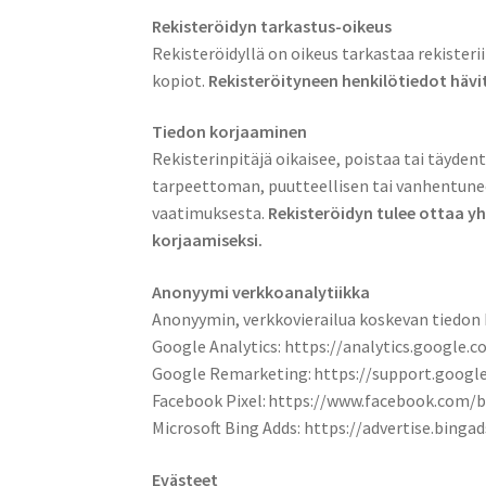
Rekisteröidyn tarkastus-oikeus
Rekisteröidyllä on oikeus tarkastaa rekisteri
kopiot.
Rekisteröityneen henkilötiedot hävi
Tiedon korjaaminen
Rekisterinpitäjä oikaisee, poistaa tai täyden
tarpeettoman, puutteellisen tai vanhentunee
vaatimuksesta.
Rekisteröidyn tulee ottaa y
korjaamiseksi.
Anonyymi verkkoanalytiikka
Anonyymin, verkkovierailua koskevan tiedon 
Google Analytics: https://analytics.google.
Google Remarketing: https://support.goog
Facebook Pixel: https://www.facebook.com/b
Microsoft Bing Adds: https://advertise.binga
Evästeet