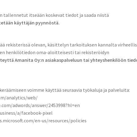
in tallennetut itseään koskevat tiedot ja saada niistä
tetään käyttäjän pyynnöstä.
tää rekisterissä olevan, käsittelyn tarkoituksen kannalta virheelli
n henkilötiedon oma-aloitteisesti tai rekisteröidyn
hteyttä Amanita Oy:n asiakaspalveluun tai yhteyshenkilöön tie
keräämiseen voimme käyttää seuraavia työkaluja ja palveluita:
com/analytics/web/
le.com/adwords/answer/2453998?hl=en
usiness/a/facebook-pixel
ds.microsoft.com/en-us/resources/policies