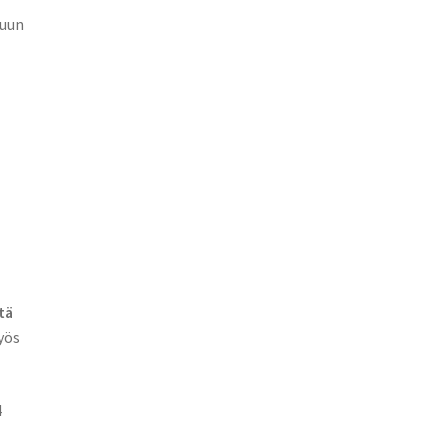
luun
tä
yös
4