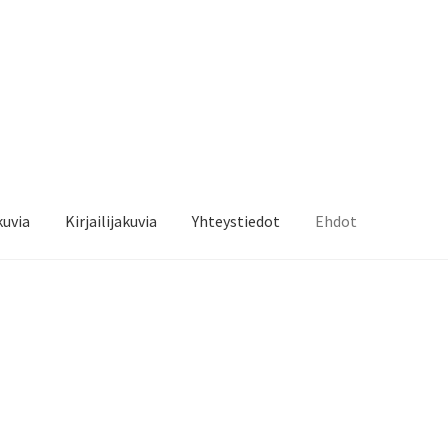
kuvia
Kirjailijakuvia
Yhteystiedot
Ehdot
a
Kassalle
Kauppa
Kirjailijakuvia
Ostoskori
Sari Savikko
Tilitiedot