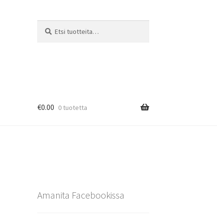
Etsi:
Haku
€
0.00
0 tuotetta
Amanita Facebookissa