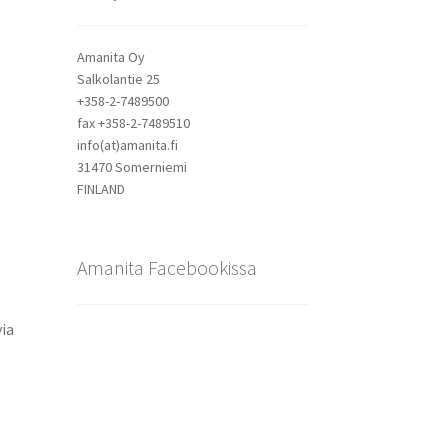
Amanita Oy
Salkolantie 25
+358-2-7489500
fax +358-2-7489510
info(at)amanita.fi
31470 Somerniemi
FINLAND
Amanita Facebookissa
via