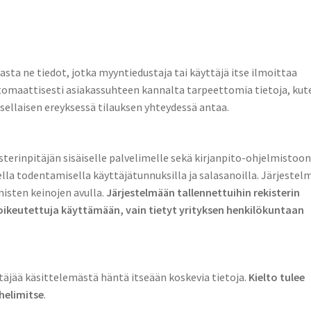
asta ne tiedot, jotka myyntiedustaja tai käyttäjä itse ilmoittaa
tomaattisesti asiakassuhteen kannalta tarpeettomia tietoja, kut
sellaisen ereyksessä tilauksen yhteydessä antaa.
sterinpitäjän sisäiselle palvelimelle sekä kirjanpito-ohjelmistoon
lla todentamisella käyttäjätunnuksilla ja salasanoilla. Järjestel
isten keinojen avulla.
Järjestelmään tallennettuihin rekisterin
t oikeutettuja käyttämään, vain tietyt yrityksen henkilökuntaan
itäjää käsittelemästä häntä itseään koskevia tietoja.
Kielto tulee
helimitse
.