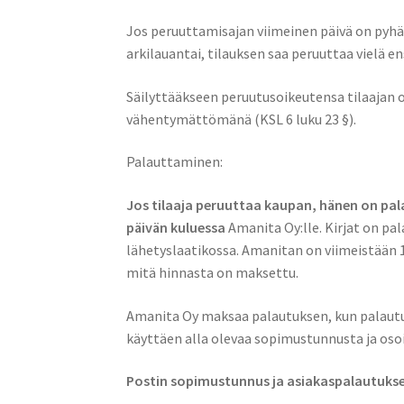
Jos peruuttamisajan viimeinen päivä on pyhäp
arkilauantai, tilauksen saa peruuttaa vielä 
Säilyttääkseen peruutusoikeutensa tilaajan
vähentymättömänä (KSL 6 luku 23 §).
Palauttaminen:
Jos tilaaja peruuttaa kaupan, hänen on pala
päivän kuluessa
Amanita Oy:lle. Kirjat on pa
lähetyslaatikossa. Amanitan on viimeistään 1
mitä hinnasta on maksettu.
Amanita Oy maksaa palautuksen, kun palautu
käyttäen alla olevaa sopimustunnusta ja oso
Postin sopimustunnus ja asiakaspalautukse