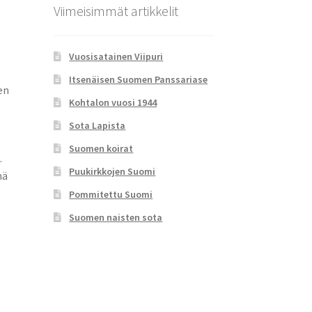
Viimeisimmät artikkelit
Vuosisatainen Viipuri
Itsenäisen Suomen Panssariase
en
Kohtalon vuosi 1944
Sota Lapista
Suomen koirat
.
Puukirkkojen Suomi
mä
Pommitettu Suomi
Suomen naisten sota