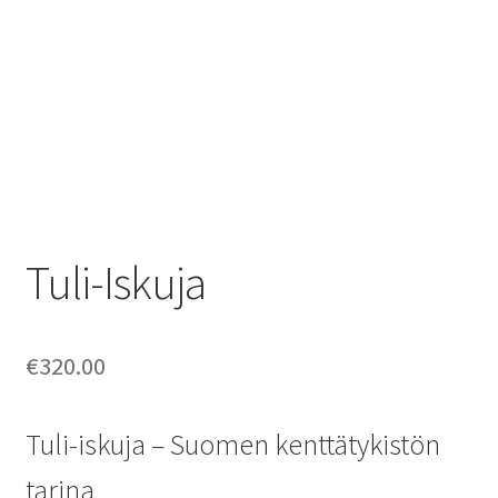
Kirjailijakuvia
Ostoskori
Sari Savikko
Tilitiedot
Tuli-Iskuja
Yhteystiedot
€
320.00
Tuli-iskuja – Suomen kenttätykistön
tarina