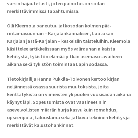
varsin hajautetusti, joten painotus on sodan
merkittävimmissä tapahtumissa.
Olli Kleemola paneutuu jatkosodan kolmen pää­
rintamasuunnan – Karjalankannaksen, Laatokan
Karjalan ja Itä-Karjalan – keskeisiin taisteluihin. Kleemola
käsittelee artikkelissaan myös välirauhan aikaista
kehitystä, tykistön elämää pitkän asemasotavaiheen
aikana sekä tykistön toimintaa Lapin sodassa.
Tietokirjailija Hanna Pukkila-Toivonen kertoo kirjan
neljännessä osassa suurista muutoksista, joita
kenttätykistö on viimeisten yli puolen vuosisadan aikana
käynyt läpi. Sopeutumista ovat vaatineet niin
asevelvollisten määrän hurja kasvu kuin romahdus,
upseeripula, talouslama sekä jatkuva tekninen kehitys ja
merkittävät kalustohankinnat.