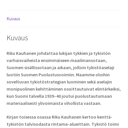
Kuvaus
Kuvaus
Riku Kauhanen johdattaa lukijan tykkien ja tykistön
varhaisvaiheista ensimmäiseen maailmansotaan,
Suomen sisällissotaan ja aikaan, jolloin tykistöaselaji
luotiin Suomen Puolustusvoimiin. Maamme oloihin
soveltuvan tykistöstrategian luominen sekä aselajin
monipuolinen kehittäminen osoittautuivat elintärkeiksi,
kun Suomi talvella 1939–40 joutui puolustautumaan
materiaalisesti ylivoimaista vihollista vastaan.
Kirjan toisessa osassa Riku Kauhanen kertoo kenttä­
tykistön talvisodasta rintama-alueittain. Tykistö toimi