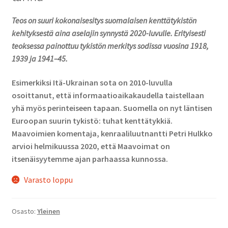
Teos on suuri kokonaisesitys suomalaisen kenttätykistön
kehityksestä aina aselajin synnystä 2020-luvulle. Erityisesti
teoksessa painottuu tykistön merkitys sodissa vuosina 1918,
1939 ja 1941–45.
Esimerkiksi Itä-Ukrainan sota on 2010-luvulla
osoittanut, että informaatio­aikakaudella taistellaan
yhä myös perinteiseen tapaan. Suomella on nyt läntisen
Euroopan suurin tykistö: tuhat kenttätykkiä.
Maavoimien komentaja, kenraaliluutnantti Petri Hulkko
arvioi helmikuussa 2020, että Maavoimat on
itsenäisyytemme ajan parhaassa kunnossa.
Varasto loppu
Osasto:
Yleinen