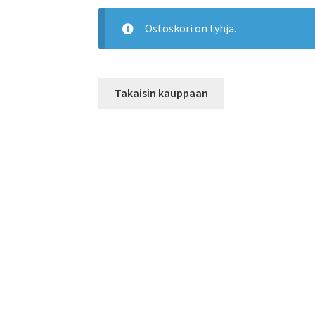
Ostoskori on tyhjä.
Takaisin kauppaan