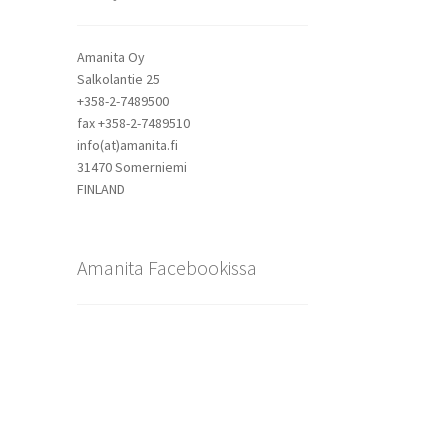
Amanita Oy
Salkolantie 25
+358-2-7489500
fax +358-2-7489510
info(at)amanita.fi
31470 Somerniemi
FINLAND
Amanita Facebookissa