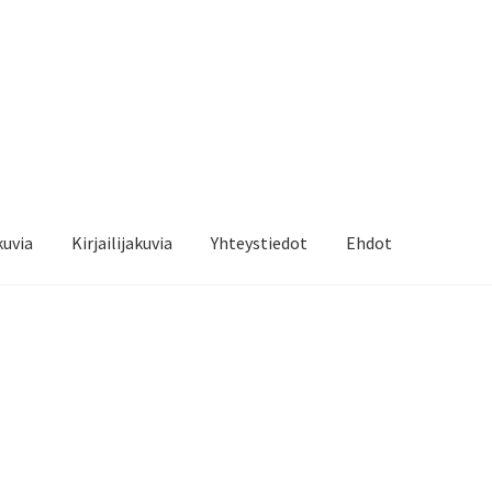
kuvia
Kirjailijakuvia
Yhteystiedot
Ehdot
a
Kassalle
Kauppa
Kirjailijakuvia
Ostoskori
Sari Savikko
Tilitiedot