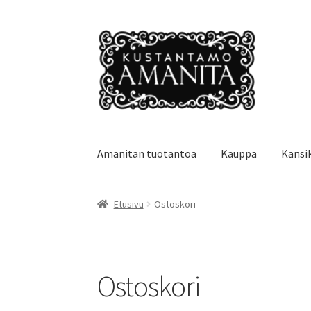
Siirry
Siirry
navigointiin
sisältöön
Amanitan tuotantoa
Kauppa
Kansi
Etusivu
Amanitan tuotantoa
Ehdot
Kansikuvi
Etusivu
Ostoskori
Yhteystiedot
Ostoskori