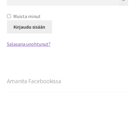
Ostoskori
Muista minut
Sari Savikko
Kirjaudu sisään
Tilitiedot
Salasana unohtunut?
Yhteystiedot
Amanita Facebookissa