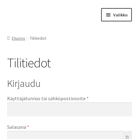
Siirry
Siirry
Valikko
navigointiin
sisältöön
Etusivu
Etusivu
Tilitiedot
Amanitan tuotantoa
Tilitiedot
Ehdot
Kansikuvia
Kirjaudu
Kassalle
Vaaditaan
Käyttäjätunnus tai sähköpostiosoite
*
Kauppa
Vaaditaan
Salasana
*
Kirjailijakuvia