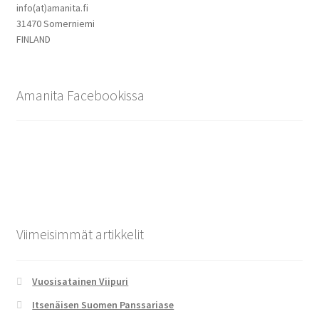
info(at)amanita.fi
31470 Somerniemi
FINLAND
Amanita Facebookissa
Viimeisimmät artikkelit
Vuosisatainen Viipuri
Itsenäisen Suomen Panssariase