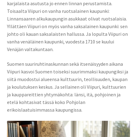
karjalaista asutusta jo ennen linnan perustamista.
Toisaalta Viipuri on vanha ruotsalainen kaupunki:
Linnansaaren alkukaupungin asukkaat olivat ruotsalaisia.
Yllättäen Viipuri on myös vanha saksalainen kaupunki: sen
johto oli kauan saksalaisten hallussa. Ja lopulta Viipuri on
vanha venäläinen kaupunki, vuodesta 1710 se kuului
Venäjän valtakuntaan.
Suomen suuriruhtinaskunnan sekä itsenäisyyden aikana
Viipuri kasvoi Suomen toiseksi suurimmaksi kaupungiksi ja
siitä muodostui alueensa kulttuurin, teollisuuden, kaupan
ja koulutuksen keskus. Ja sellainen oli Viipuri, kulttuurien
ja kauppareittien yhtymäkohta: länsi, itä, pohjoinen ja
etelä kohtasivat tässä koko Pohjolan
erikoislaatuisimmassa kaupungissa.