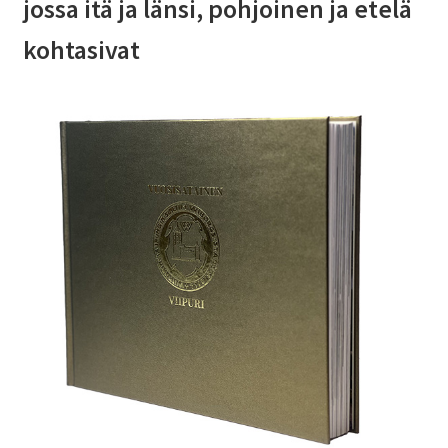
jossa itä ja länsi, pohjoinen ja etelä
Kirjailijakuvia
kohtasivat
Ostoskori
Sari Savikko
Tilitiedot
Yhteystiedot