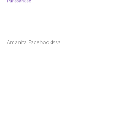
artikkeli
Panssariase
selaus
Amanita Facebookissa