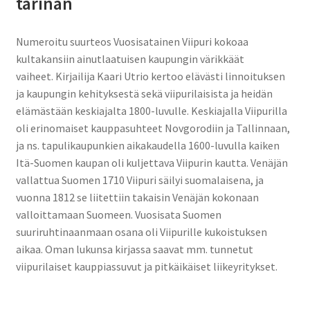
tarinan
Numeroitu suurteos Vuosisatainen Viipuri kokoaa
kultakansiin ainutlaatuisen kaupungin värikkäät
vaiheet. Kirjailija Kaari Utrio kertoo elävästi linnoituksen
ja kaupungin kehityksestä sekä viipurilaisista ja heidän
elämästään keskiajalta 1800-luvulle. Keskiajalla Viipurilla
oli erinomaiset kauppasuhteet Novgorodiin ja Tallinnaan,
ja ns. tapulikaupunkien aikakaudella 1600-luvulla kaiken
Itä-Suomen kaupan oli kuljettava Viipurin kautta. Venäjän
vallattua Suomen 1710 Viipuri säilyi suomalaisena, ja
vuonna 1812 se liitettiin takaisin Venäjän kokonaan
valloittamaan Suomeen. Vuosisata Suomen
suuriruhtinaanmaan osana oli Viipurille kukoistuksen
aikaa. Oman lukunsa kirjassa saavat mm. tunnetut
viipurilaiset kauppiassuvut ja pitkäikäiset liikeyritykset.