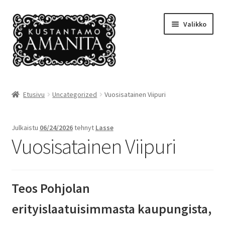
Siirry
Siirry
Valikko
navigointiin
sisältöön
Etusivu
Etusivu
Uncategorized
Vuosisatainen Viipuri
Amanitan tuotantoa
Julkaistu
06/24/2026
tehnyt
Lasse
Ehdot
Vuosisatainen Viipuri
Kansikuvia
Teos Pohjolan
Kassalle
erityislaatuisimmasta
kaupungista,
Kauppa