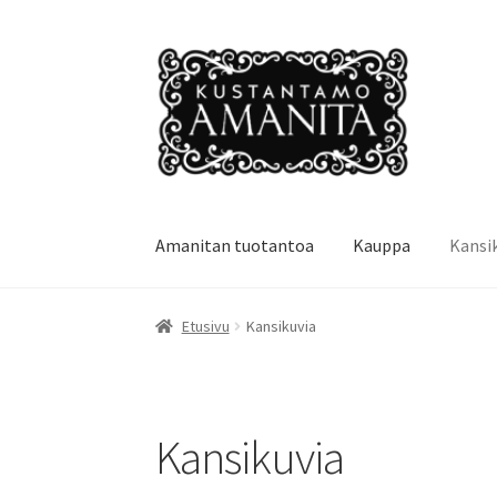
Siirry
Siirry
navigointiin
sisältöön
Amanitan tuotantoa
Kauppa
Kansi
Etusivu
Amanitan tuotantoa
Ehdot
Kansikuvi
Etusivu
Kansikuvia
Yhteystiedot
Kansikuvia