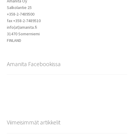
Amanita Oy
Salkolantie 25
+358-2-7489500
fax +358-2-7489510
info(at)amanita.fi
31470 Somerniemi
FINLAND
Amanita Facebookissa
Viimeisimmät artikkelit