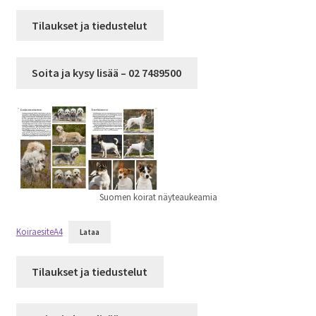
Tilaukset ja tiedustelut
Soita ja kysy lisää – 02 7489500
Suomen koirat näyteaukeamia
KoiraesiteA4
Lataa
Tilaukset ja tiedustelut