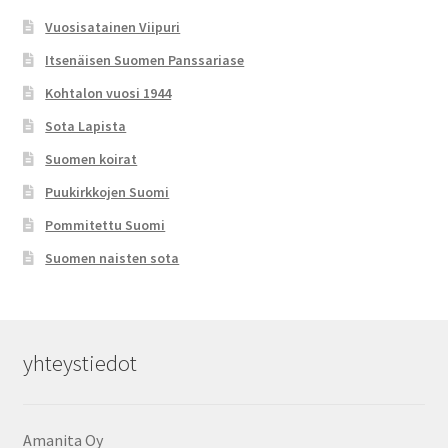
Vuosisatainen Viipuri
Itsenäisen Suomen Panssariase
Kohtalon vuosi 1944
Sota Lapista
Suomen koirat
Puukirkkojen Suomi
Pommitettu Suomi
Suomen naisten sota
yhteystiedot
Amanita Oy