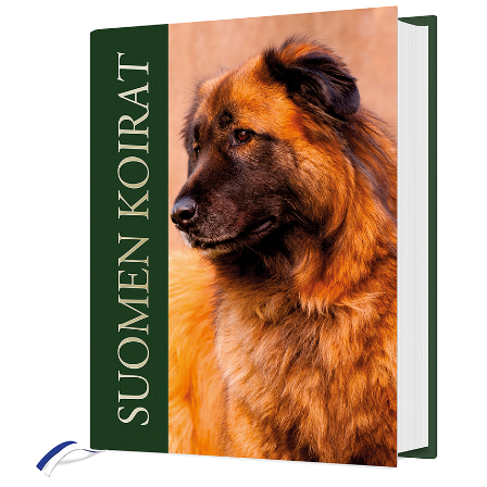
Kirjailijakuvia
Ostoskori
Sari Savikko
Tilitiedot
Yhteystiedot