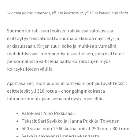
Suomen koirat -suurteos, yli 300 koirarotua, yli 1500 kuvaa, 500 sivua
Suomen koirat -suurteoksen raikkaissa valokuvissa
esittäytyy toistatuhatta suomalaiskoiraa näyttely- ja
arkiasuissaan. Kirjan suuri koko ja muhkea sivumäärä
mahdollistavat monipuolisen kuvituksen, joka esittelee
persoonallista vaihtelua paitsi koirarotujen myös
koirayksilöiden välillä.
Ajantasaiset, monipuolisiin lähteisiin pohjautuvat tekstit
esittelevät yli 310 rotua – chongqinginkoirasta
labradorinnoutajaan, venäjäntoysta mastiffiin.
Valokuvat Aino Pikkusaari
Tekstit Sari Savikko ja Hanna Pukkila-Toivonen
500 sivua, noin 1 560 kuvaa, mitat 250 mm x 300 mm
Selkä ja takakansi Imperial-kangasta