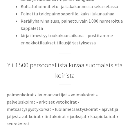
Kultafolioinnit etu- ja takakannessa sekä selässä
Painettu taidepainopaperille, kaksi lukunauhaa
Keräilyharvinaisuus, painettu vain 1 000 numeroitua
kappaletta
kirja ilmestyy toukokuun aikana – postitamme
ennakkotilaukset tilausjärjestyksessä
Yli 1 500 persoonallista kuvaa suomalaisista
koirista
paimenkoirat • laumanvartijat • voimakoirat •
palveluskoirat • arktiset vetokoirat •
metsästyspystykorvat • luolametsästyskoirat • ajavat ja
jäljestävät koirat • lintukoirat • juoksijat • kääpiökoirat •
seurakoirat