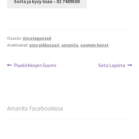
Soita ja kysy lisää – 02 7489500
Osasto:
Uncategorized
Avainsanat:
aino pikkusaari
,
amanita
,
suomen koirat
Artikkelien
Edellinen
Seuraava
Puukirkkojen Suomi
Sota Lapista
artikkeli
artikkeli:
selaus
Amanita Facebookissa