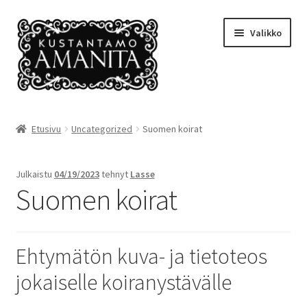
Siirry
Siirry
Valikko
navigointiin
sisältöön
Etusivu
Etusivu
Uncategorized
Suomen koirat
Amanitan tuotantoa
Julkaistu
04/19/2023
tehnyt
Lasse
Ehdot
Suomen koirat
Kansikuvia
Ehtymätön kuva- ja tietoteos
Kassalle
jokaiselle koiranystävälle
Kauppa