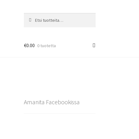
Etsi:
Haku
€
0.00
0 tuotetta
Amanita Facebookissa