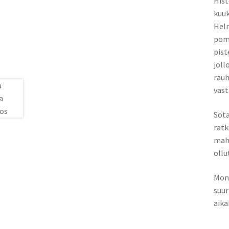
Hist
kuuk
Helm
pomm
pist
joll
rauh
vast
Sota
ratk
mahd
ollut
Moni
suur
aika