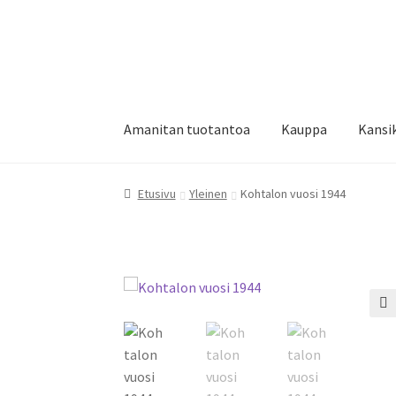
Siirry
Siirry
navigointiin
sisältöön
Amanitan tuotantoa
Kauppa
Kansi
Etusivu
Amanitan tuotantoa
Ehdot
Kansikuvi
Etusivu
Yleinen
Kohtalon vuosi 1944
Yhteystiedot
🔍