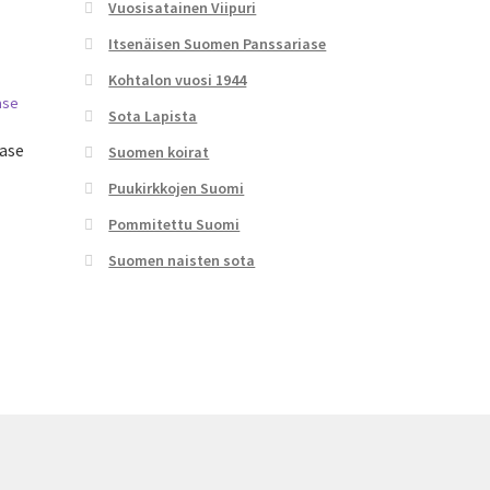
Vuosisatainen Viipuri
Itsenäisen Suomen Panssariase
Kohtalon vuosi 1944
Sota Lapista
ase
Suomen koirat
Puukirkkojen Suomi
Pommitettu Suomi
Suomen naisten sota