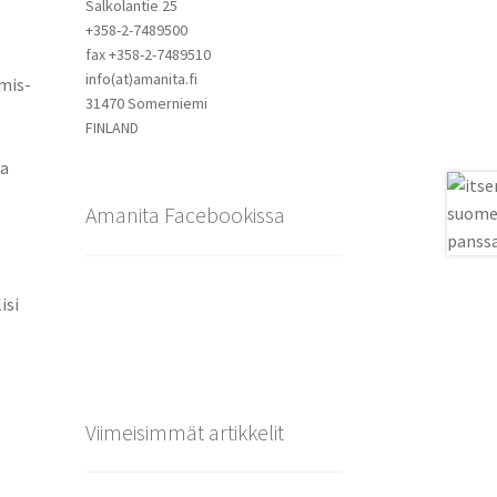
Salkolantie 25
+358-2-7489500
fax +358-2-7489510
info(at)amanita.fi
mis­
31470 Somerniemi
FINLAND
ia
Amanita Facebookissa
isi
Viimeisimmät artikkelit