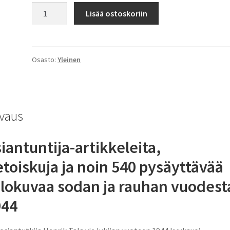
Kohtalon
Lisää ostoskoriin
vuosi
1944
määrä
Osasto:
Yleinen
vaus
iantuntija-artikkeleita,
etoiskuja
ja noin 540 pysäyttävää
lokuvaa
sodan ja rauhan vuodest
944