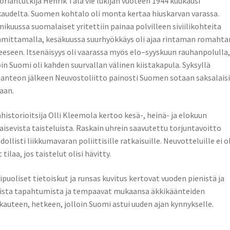
oriantutkija Henrik Tala vie lukijan vuoteen 1944 kuukausi
audelta. Suomen kohtalo oli monta kertaa hiuskarvan varassa.
ikuussa suomalaiset yritettiin painaa polvilleen siviilikohteita
ittamalla, kesäkuussa suurhyökkäys oli ajaa rintaman romahta
eeseen. Itsenäisyys oli vaarassa myös elo–syyskuun rauhanpolulla,
oin Suomi oli kahden suurvallan välinen kiistakapula. Syksyllä
anteon jälkeen Neuvostoliitto painosti Suomen sotaan saksalais
aan.
historioitsija Olli Kleemola kertoo ­­kesä-, heinä- ja elokuun
aisevista taisteluista. Raskain uhrein saavutettu torjuntavoitto
ollisti liikkumavaran poliittisille ratkaisuille. Neuvotteluille ei ol
 tilaa, jos taistelut olisi hävitty.
puoliset tietoiskut ja runsas kuvitus kertovat vuoden pienistä ja
ista tapahtumista ja tempaavat mukaansa äkkikäänteiden
kauteen, hetkeen, jolloin Suomi astui uuden ajan kynnykselle.