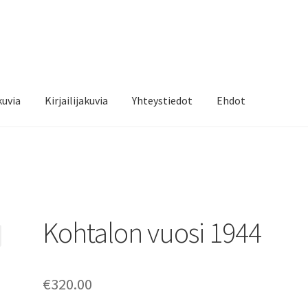
kuvia
Kirjailijakuvia
Yhteystiedot
Ehdot
a
Kassalle
Kauppa
Kirjailijakuvia
Ostoskori
Sari Savikko
Tilitiedot
Kohtalon vuosi 1944
€
320.00