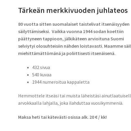
Tärkeän merkkivuoden juhlateos
80 vuotta sitten suomalaiset
taistelivat itsenäisyyden
säilyttämiseksi.
Vaikka vuonna 1944 sodan koettiin
päättyneen tappioon,
jälkikäteen arvioituna Suomi
selviytyi olosuhteisiin nähden loistavasti. Maamme säil
miehittämättömänä ja poliittisesti itsenäisenä.
432 sivua
540 kuvaa
1944 numeroitua kappaletta
Hemmottele itseäsi tai muista läheistäsi ainutlaatuisell
arvokkaalla lahjalla, joka ilahduttaa vuosikymmeniä.
Maksa heti tai kätevästi osissa alk. 20 € / kk!