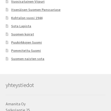
Vuosisatainen Viipuri
Itsenäisen Suomen Panssariase
Kohtalon vuosi 1944
Sota Lapista
Suomen koirat
Puukirkkojen Suomi
Pommitettu Suomi
Suomen naisten sota
yhteystiedot
Amanita Oy
Salkolantie 25