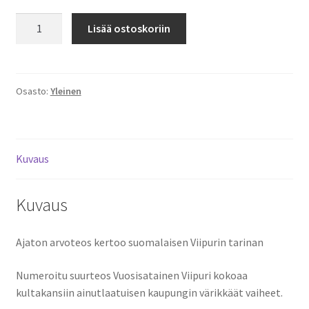
Vuosisatainen
Lisää ostoskoriin
Viipuri
määrä
Osasto:
Yleinen
Kuvaus
Kuvaus
Ajaton arvoteos kertoo suomalaisen Viipurin tarinan
Numeroitu suurteos Vuosisatainen Viipuri kokoaa
kultakansiin ainutlaatuisen kaupungin värikkäät vaiheet.