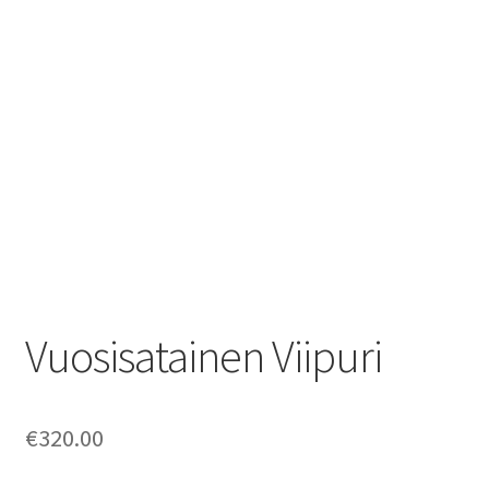
Ostoskori
Sari Savikko
Tilitiedot
Yhteystiedot
Vuosisatainen Viipuri
€
320.00