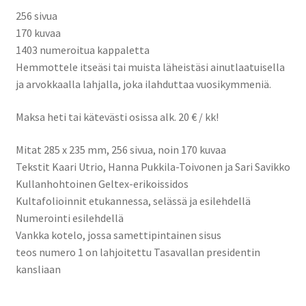
256 sivua
170 kuvaa
1403 numeroitua kappaletta
Hemmottele itseäsi tai muista läheistäsi ainutlaatuisella
ja arvokkaalla lahjalla, joka ilahduttaa vuosikymmeniä.
Maksa heti tai kätevästi osissa alk. 20 € / kk!
Mitat 285 x 235 mm, 256 sivua, noin 170 kuvaa
Tekstit Kaari Utrio, Hanna Pukkila-Toivonen ja Sari Savikko
Kullanhohtoinen Geltex-erikoissidos
Kultafolioinnit etukannessa, selässä ja esilehdellä
Numerointi esilehdellä
Vankka kotelo, jossa samettipintainen sisus
teos numero 1 on lahjoitettu Tasavallan presidentin
kansliaan