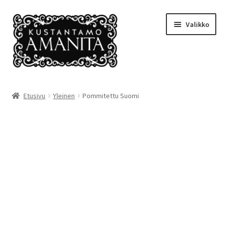
Siirry
Siirry
Valikko
navigointiin
sisältöön
Etusivu
Etusivu
Yleinen
Pommitettu Suomi
Amanitan tuotantoa
Ehdot
Kansikuvia
Kassalle
Kauppa