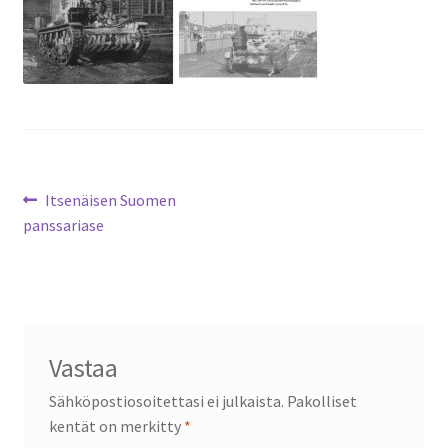
Kirjailijakuvia
Ostoskori
Sari Savikko
Tilitiedot
Artikkelien
Edellinen
Itsenäisen Suomen
artikkeli
panssariase
selaus
Yhteystiedot
Vastaa
Sähköpostiosoitettasi ei julkaista.
Pakolliset
kentät on merkitty
*