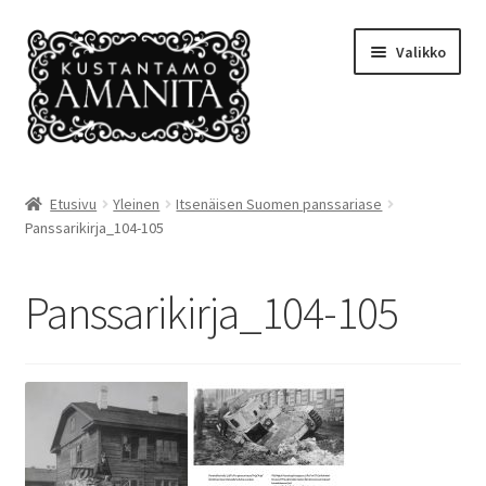
Siirry
Siirry
Valikko
navigointiin
sisältöön
Etusivu
Etusivu
Yleinen
Itsenäisen Suomen panssariase
Panssarikirja_104-105
Amanitan tuotantoa
Ehdot
Panssarikirja_104-105
Kansikuvia
Kassalle
Kauppa